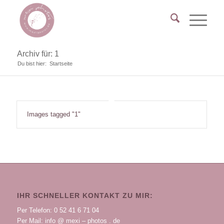
Archiv für: 1
Du bist hier:
Startseite
Images tagged "1"
IHR SCHNELLER KONTAKT ZU MIR:
Per Telefon: 0 52 41 6 71 04
Per Mail: info @ mexi – photos . de