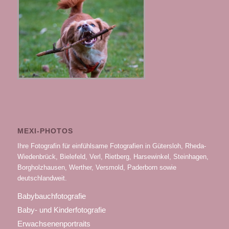
MEXI-PHOTOS
Ihre Fotografin für einfühlsame Fotografien in Gütersloh, Rheda-
Wiedenbrück, Bielefeld, Verl, Rietberg, Harsewinkel, Steinhagen,
Borgholzhausen, Werther, Versmold, Paderborn sowie
deutschlandweit.
Babybauchfotografie
Baby- und Kinderfotografie
Erwachsenenportraits