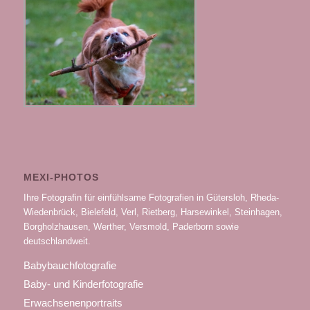
MEXI-PHOTOS
Ihre Fotografin für einfühlsame Fotografien in Gütersloh, Rheda-
Wiedenbrück, Bielefeld, Verl, Rietberg, Harsewinkel, Steinhagen,
Borgholzhausen, Werther, Versmold, Paderborn sowie
deutschlandweit.
Babybauchfotografie
Baby- und Kinderfotografie
Erwachsenenportraits