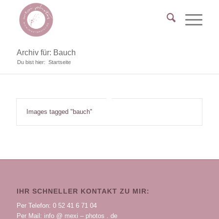
Archiv für: Bauch
Du bist hier:
Startseite
Images tagged "bauch"
IHR SCHNELLER KONTAKT ZU MIR:
Per Telefon: 0 52 41 6 71 04
Per Mail: info @ mexi – photos . de