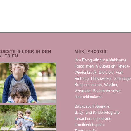
EUESTE BILDER IN DEN
MEXI-PHOTOS
ALERIEN
Ihre Fotografin für einfühlsame
Fotografien in Gütersloh, Rheda-
Wiedenbrück, Bielefeld, Verl,
Rietberg, Harsewinkel, Steinhage
Borgholzhausen, Werther,
Versmold, Paderborn sowie
deutschlandweit.
Babybauchfotografie
Baby- und Kinderfotografie
Erwachsenenportraits
Familienfotografie
Tierfotografie