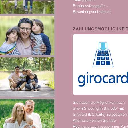
Buisinessfotografie –
Bewerbungsaufnahmen
ZAHLUNGSMÖGLICHKEI
Sie haben die Möglichkeit nach
einem Shooting in Bar oder mit
Girocard (EC-Karte) zu bezahlen.
Alternativ können Sie Ihre
Rechnung auch bequem per Pay