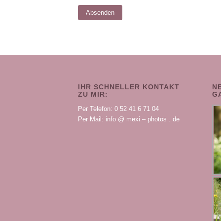
IHR SCHNELLER KONTAKT
N
ZU MIR:
G
Per Telefon: 0 52 41 6 71 04
Per Mail: info @ mexi – photos . de