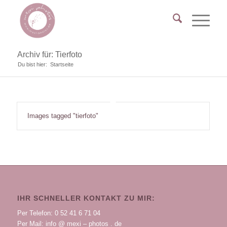
Archiv für: Tierfoto
Du bist hier:
Startseite
Images tagged "tierfoto"
IHR SCHNELLER KONTAKT ZU MIR:
Per Telefon: 0 52 41 6 71 04
Per Mail: info @ mexi – photos . de