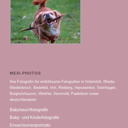
MEXI-PHOTOS
Ihre Fotografin für einfühlsame Fotografien in Gütersloh, Rheda-
Wiedenbrück, Bielefeld, Verl, Rietberg, Harsewinkel, Steinhagen,
Borgholzhausen, Werther, Versmold, Paderborn sowie
deutschlandweit.
Babybauchfotografie
Baby- und Kinderfotografie
Erwachsenenportraits