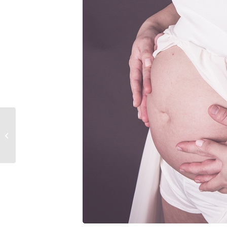
mexi-photos wünscht
euch allen frohe
Weihnachten und einen
guten Rutsch