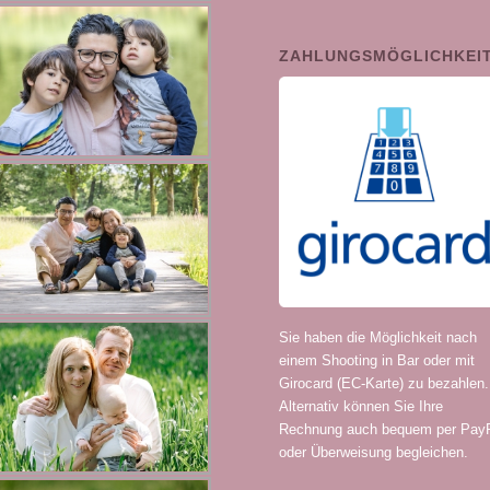
ZAHLUNGSMÖGLICHKEI
Sie haben die Möglichkeit nach
einem Shooting in Bar oder mit
Girocard (EC-Karte) zu bezahlen.
Alternativ können Sie Ihre
Rechnung auch bequem per Pay
oder Überweisung begleichen.