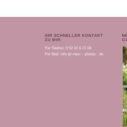
IHR SCHNELLER KONTAKT
N
ZU MIR:
G
Per Telefon: 0 52 41 6 71 04
Per Mail: info @ mexi – photos . de