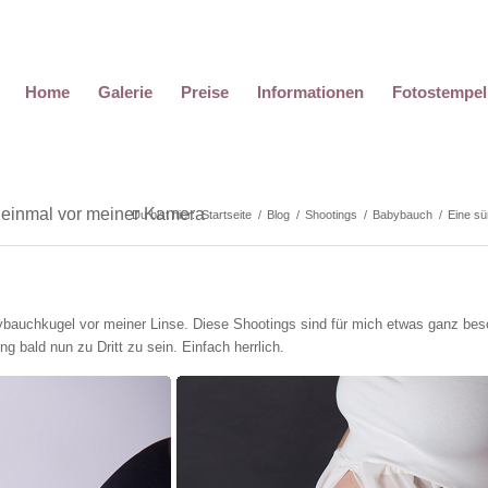
Home
Galerie
Preise
Informationen
Fotostempel
einmal vor meiner Kamera
Du bist hier:
Startseite
/
Blog
/
Shootings
/
Babybauch
/
Eine s
auchkugel vor meiner Linse. Diese Shootings sind für mich etwas ganz bes
 bald nun zu Dritt zu sein. Einfach herrlich.