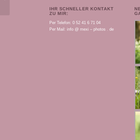
vor meiner Kamera
IHR SCHNELLER KONTAKT
N
ZU MIR:
G
Per Telefon: 0 52 41 6 71 04
Per Mail: info @ mexi – photos . de