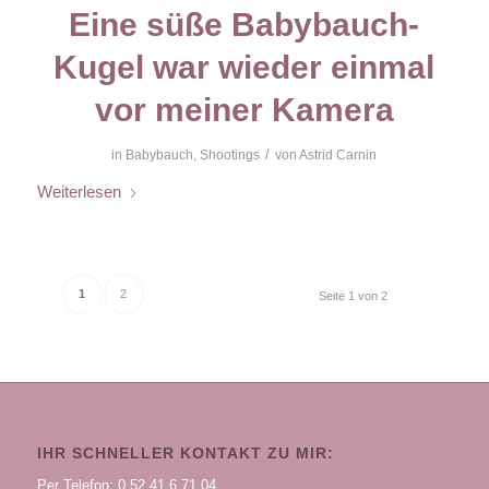
Eine süße Babybauch-
Kugel war wieder einmal
vor meiner Kamera
/
in
Babybauch
,
Shootings
von
Astrid Carnin
Weiterlesen
1
2
Seite 1 von 2
IHR SCHNELLER KONTAKT ZU MIR:
Per Telefon: 0 52 41 6 71 04